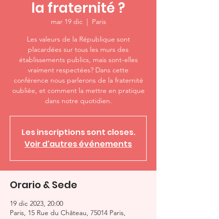
la fraternité ?
mar 19 dic
  |  
Paris
Les valeurs de la République sont
placardées sur tous les murs des
établissements publics, mais sont-elles
vraiment respectées? Dans cette
conférence nous parlerons de la fraternité
oubliée, et comment la mettre en pratique
dans notre quotidien.
Les inscriptions sont closes.
Voir d'autres événements
Orario & Sede
19 dic 2023, 20:00
Paris, 15 Rue du Château, 75014 Paris,