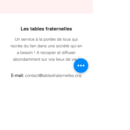
Les tables fraternelles
Un service à la portée de tous qui
recrée du lien dans une société qui en
a besoin ! A recopier et diffuser
abondamment sur vos lieux de vie !
E-mail:
contact@tablesfraternelles.org
Tél:
07 56 89 97 10
Association loi 1901:
W774009684
Recevez de nos nouvelles